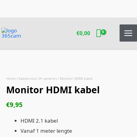
Ga
naar
de
inhoud
€
0,00
Monitor
HDMI
kabel
aantal
Home
/
Kabels voor IP-camera's
/ Monitor HDMI kabel
Monitor HDMI kabel
€
9,95
HDMI 2.1 kabel
Vanaf 1 meter lengte