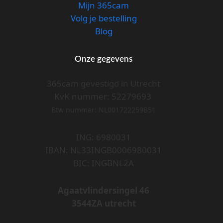
Mijn 365cam
Volg je bestelling
Blog
Onze gegevens
365cam gevestigd in Utrecht
KvK nummer: 52279693
Btw nummer: NL001722259B51
ING: 6980031
IBAN: NL33INGB0006980031
BIC: INGBNL2A
Agaatvlindersingel 46
3544ZA utrecht