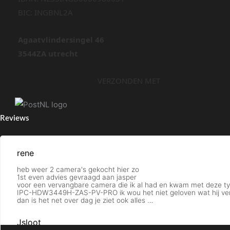
BIC: INGBNL2A
Agaatvlindersingel 46
3544ZA utrecht
VERZONDEN MET
Reviews