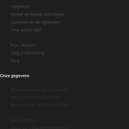
Helpdesk
Bestel en betaal informatie
Garantie en terugzenden
Hoe werkt het?
Mijn 365cam
Volg je bestelling
Blog
Onze gegevens
365cam gevestigd in Utrecht
KvK nummer: 52279693
Btw nummer: NL001722259B51
ING: 6980031
IBAN: NL33INGB0006980031