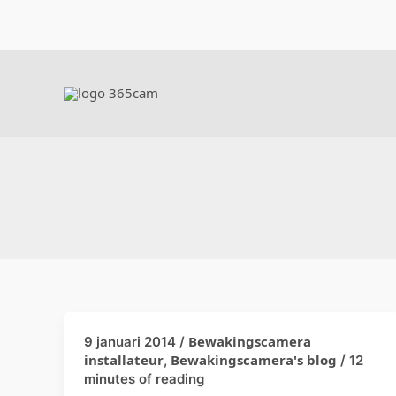
Ga
naar
de
inhoud
Bewakingscamera
9 januari 2014
/
IP
installateur
Bewakingscamera's blog
,
/
12
camera
minutes of reading
kopen?