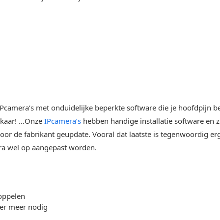
l IPcamera’s met onduidelijke beperkte software die je hoofdpij
elkaar! …Onze
IPcamera’s
hebben handige installatie software en zi
r de fabrikant geupdate. Vooral dat laatste is tegenwoordig erg b
ra wel op aangepast worden.
oppelen
ter meer nodig