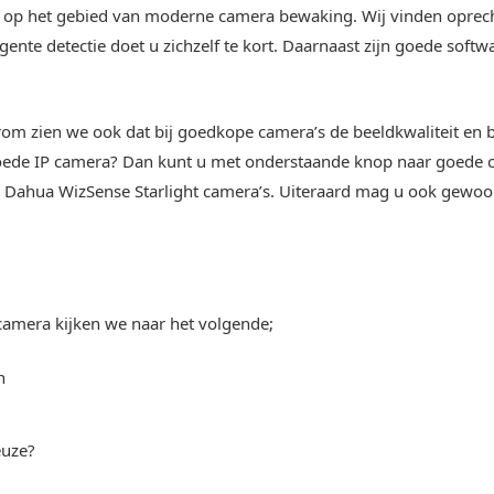
en op het gebied van moderne camera bewaking. Wij vinden opre
gente detectie doet u zichzelf te kort. Daarnaast zijn goede soft
om zien we ook dat bij goedkope camera’s de beeldkwaliteit en b
n goede IP camera? Dan kunt u met onderstaande knop naar goede
e Dahua WizSense Starlight camera’s. Uiteraard mag u ook gewoo
camera kijken we naar het volgende;
n
euze?