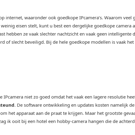
 op internet, waaronder ook goedkope IPcamera’s. Waarom veel g
 weinig eisen stelt, kunt u best een dergelijke goedkope camera 
st hebben ze vaak slechter nachtzicht en vaak geen intelligente de
erd of slecht beveiligd. Bij de hele goedkope modellen is vaak het
e IPcamera niet zo goed omdat het vaak een lagere resolutie heef
steund
.
De software ontwikkeling en updates kosten namelijk de 
 om het apparaat aan de praat te krijgen. Maar het grootste geva
zag ik ooit bij een hotel een hobby-camera hangen die de achte