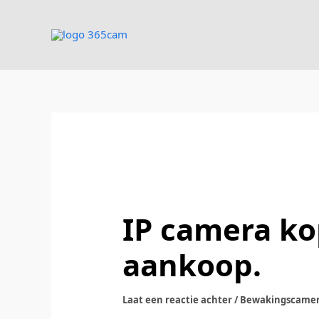
Ga
naar
de
inhoud
IP camera ko
aankoop.
Laat een reactie achter
/
Bewakingscamera