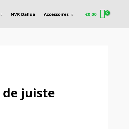
NVR Dahua
Accessoires
€
0,00
de juiste